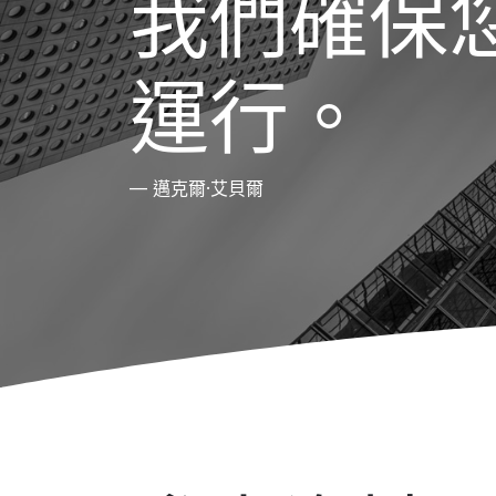
我們確保
運行。
— 邁克爾·艾貝爾