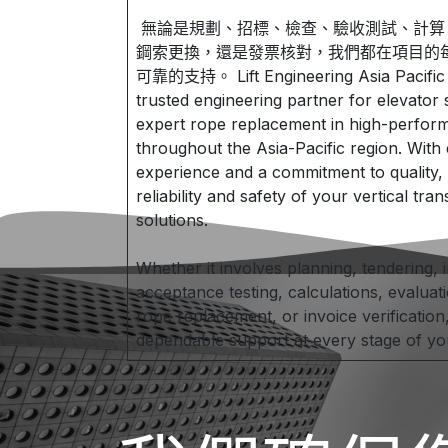
無論是規劃、招標、檢查、驗收測試、計算
鋼索更換，還是發票核對，我們都在項目的
可靠的支持。 Lift Engineering Asia Pacific L
trusted engineering partner for elevator
expert rope replacement in high-performa
throughout the Asia-Pacific region. With
experience and a commitment to quality,
reliability and safety of your vertical tra
solutions.
Whether it involves planning, tendering, 
acceptance testing, calculations, evaluat
rope replacement, or invoice verification
dependable support at every stage of you