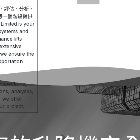
、評估、分析、
每一個階段提供
imited is your
 systems and
nce lifts
 extensive
 we ensure the
nsportation
inspections,
ions, analyses,
, we offer
r project.